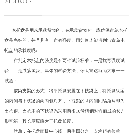
2018-03-07
木托盘
是用来承载货物的，在承载货物时，应确保青岛木托
盘是完好的，并且具有一定的强度。而如何才能辨别出青岛木
托盘的承载度呢?
在判定木托盘的强度是有两种试验标准：一是抗弯强度试
验，二是跌落试验。具体的试验方法，今天鲁达就为大家一一
试验：
按简支梁的形式，将平托盘安置在下枕梁上，将托盘纵梁
的内侧与下枕梁的两内侧对齐，下枕梁的两内侧间隔距离即为
支承距。支承用的下枕梁系采用两根10号槽钢对焊而成的长方
形空箱，其长度应略大于托盘长度。
然后，在托盘面板中心线向两侧四分之一支承距的位兰